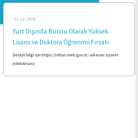
21 .12 .2024
Yurt Dışında Burslu Olarak Yüksek
ANA SAYFA
Lisans ve Doktora Öğrenimi Fırsatı
HAKKIMIZDA
Detaylı bilgi için
https://rebus.meb.gov.tr/
adresini ziyaret
edebilirsiniz
ÖĞRENCİ
KOORDİNATÖRLÜK
MEZUN İSTATİSTİKLERİ