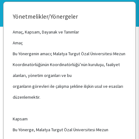
Yönetmelikler/Yönergeler
Amaç, Kapsam, Dayanak ve Tanımlar
Amaç
Bu Yönergenin amacı; Malatya Turgut Özal Üniversitesi Mezun
ANA SAYFA
Koordinatörlüğünün Koordinatörlüğü’nün kuruluşu, faaliyet
alanları, yönetim organları ve bu
HAKKIMIZDA
organların görevleri ile çalışma şekline ilişkin usul ve esasları
düzenlemektir.
ÖĞRENCİ
Kapsam
KOORDİNATÖRLÜK
Bu Yönerge, Malatya Turgut Özal Üniversitesi Mezun