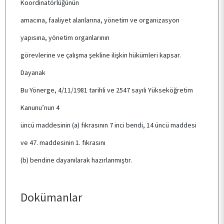
Koordinatörlüğünün
MEZUN İSTATİSTİKLERİ
amacına, faaliyet alanlarına, yönetim ve organizasyon
yapısına, yönetim organlarının
DOKÜMANLAR
görevlerine ve çalışma şekline ilişkin hükümleri kapsar.
Dayanak
İLETİŞİM
Bu Yönerge, 4/11/1981 tarihli ve 2547 sayılı Yükseköğretim
Kanunu’nun 4
üncü maddesinin (a) fıkrasının 7 inci bendi, 14 üncü maddesi
ve 47. maddesinin 1. fıkrasını
(b) bendine dayanılarak hazırlanmıştır.
Dokümanlar