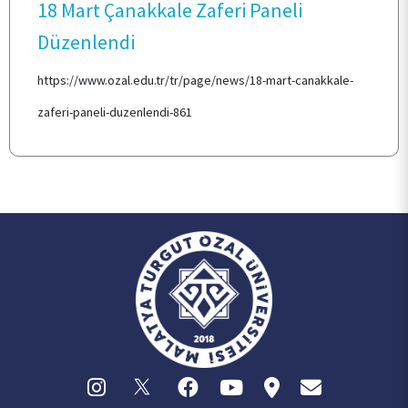
18 Mart Çanakkale Zaferi Paneli
KOORDİNATÖRLÜK
Düzenlendi
https://www.ozal.edu.tr/tr/page/news/18-mart-canakkale-
MEZUN İSTATİSTİKLERİ
zaferi-paneli-duzenlendi-861
DOKÜMANLAR
İLETİŞİM